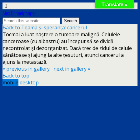
Translate »
Alex Doppelgänger
Back to Teamă și speranță: cancerul
Tocmai a luat naștere o tumoare malignă. Celulele
canceroase (cu albastru) au început să se dividă
necontrolat și dezorganizat. Dacă trec de zidul de celule
sănătoase și ajung la alte țesuturi, atunci cancerul a
ajuns la metastază.
« previous in gallery
next in gallery »
Back to top
mobile
desktop