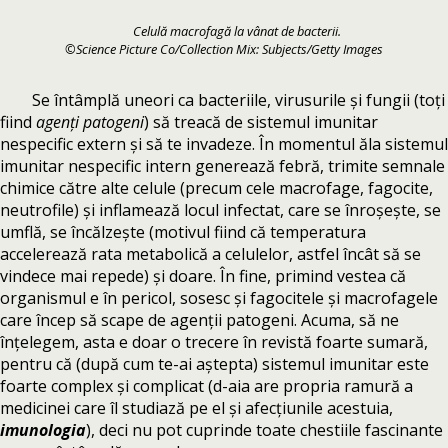
Celulă macrofagă la vânat de bacterii.
©Science Picture Co/Collection Mix: Subjects/Getty Images
Se întâmplă uneori ca bacteriile, virusurile și fungii (toți
fiind
agenți patogeni
) să treacă de sistemul imunitar
nespecific extern și să te invadeze. În momentul ăla sistemul
imunitar nespecific intern generează febră, trimite semnale
chimice către alte celule (precum cele macrofage, fagocite,
neutrofile) și inflamează locul infectat, care se înroșește, se
umflă, se încălzește (motivul fiind că temperatura
accelerează rata metabolică a celulelor, astfel încât să se
vindece mai repede) și doare. În fine, primind vestea că
organismul e în pericol, sosesc și fagocitele și macrofagele
care încep să scape de agenții patogeni. Acuma, să ne
înțelegem, asta e doar o trecere în revistă foarte sumară,
pentru că (după cum te-ai aștepta) sistemul imunitar este
foarte complex și complicat (d-aia are propria ramură a
medicinei care îl studiază pe el și afecțiunile acestuia,
imunologia
), deci nu pot cuprinde toate chestiile fascinante