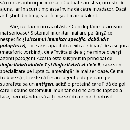
să creeze anticorpii necesari. Cu toate acestea, nu este de
ajuns, iar în scurt timp este învins de către invadator. Dacă
ar fi știut din timp, s-ar fi mișcat mai cu talent…
Păi și ce facem în cazul ăsta? Cum luptăm cu virusuri
mai serioase? Sistemul imunitar mai are pe lângă cel
nespecific și
sistemul imunitar specific, dobândit
(adaptativ)
,
care are capacitatea extraordinară de a se juca
(metaforic vorbind), de a învăța și de a ține minte diverși
agenți patogeni. Acesta este susținut în principal de
limfocitele/celulele T și limfocitele/celulele B
, care sunt
specializate pe lupta cu amenințările mai serioase. Ce mai
trebuie să știi este că fiecare agent patogen are pe
suprafața sa un
antigen
,
adică o proteină care îl dă de gol,
care îi spune sistemului imunitar cu cine are de fapt de a
face, permițându-i să acționeze într-un mod potrivit.