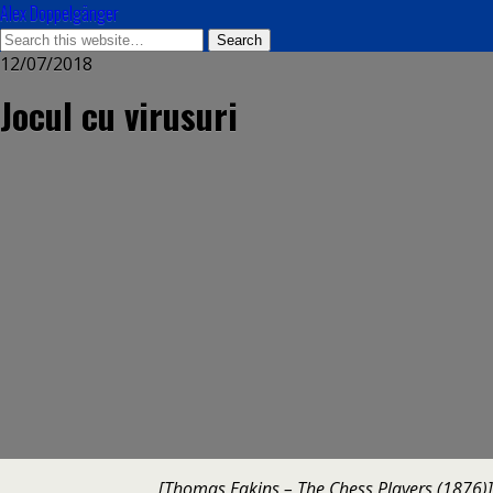
Alex Doppelgänger
12/07/2018
Jocul cu virusuri
[Thomas Eakins – The Chess Players (1876)]