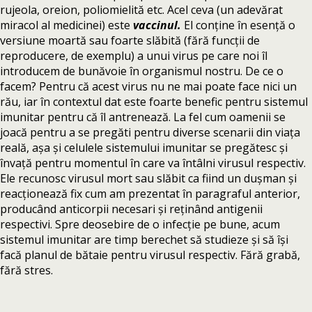
rujeola, oreion, poliomielită etc. Acel ceva (un adevărat
miracol al medicinei) este
vaccinul.
El conține în esență o
versiune moartă sau foarte slăbită (fără funcții de
reproducere, de exemplu) a unui virus pe care noi îl
introducem de bunăvoie în organismul nostru. De ce o
facem? Pentru că acest virus nu ne mai poate face nici un
rău, iar în contextul dat este foarte benefic pentru sistemul
imunitar pentru că îl antrenează. La fel cum oamenii se
joacă pentru a se pregăti pentru diverse scenarii din viața
reală, așa și celulele sistemului imunitar se pregătesc și
învață pentru momentul în care va întâlni virusul respectiv.
Ele recunosc virusul mort sau slăbit ca fiind un dușman și
reacționează fix cum am prezentat în paragraful anterior,
producând anticorpii necesari și reținând antigenii
respectivi. Spre deosebire de o infecție pe bune, acum
sistemul imunitar are timp berechet să studieze și să își
facă planul de bătaie pentru virusul respectiv. Fără grabă,
fără stres.