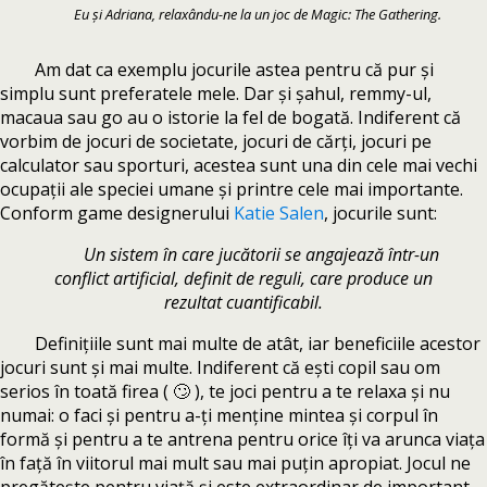
Eu și Adriana, relaxându-ne la un joc de Magic: The Gathering.
Am dat ca exemplu jocurile astea pentru că pur și
simplu sunt preferatele mele. Dar și șahul, remmy-ul,
macaua sau go au o istorie la fel de bogată. Indiferent că
vorbim de jocuri de societate, jocuri de cărți, jocuri pe
calculator sau sporturi, acestea sunt una din cele mai vechi
ocupații ale speciei umane și printre cele mai importante.
Conform game designerului
Katie Salen
, jocurile sunt:
Un sistem în care jucătorii se angajează într-un
conflict artificial, definit de reguli, care produce un
rezultat cuantificabil.
Definițiile sunt mai multe de atât, iar beneficiile acestor
jocuri sunt și mai multe. Indiferent că ești copil sau om
serios în toată firea ( 🙄 ), te joci pentru a te relaxa și nu
numai: o faci și pentru a-ți menține mintea și corpul în
formă și pentru a te antrena pentru orice îți va arunca viața
în față în viitorul mai mult sau mai puțin apropiat. Jocul ne