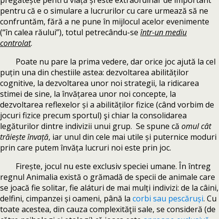
pregătește pentru viață și este extraordinar de important
pentru că e o simulare a lucrurilor cu care urmează să ne
confruntăm, fără a ne pune în mijlocul acelor evenimente
(“în calea răului”), totul petrecându-se
într-un mediu
controlat
.
Poate nu pare la prima vedere, dar orice joc ajută la cel
puțin una din chestiile astea: dezvoltarea abilităților
cognitive, la dezvoltarea unor noi strategii, la ridicarea
stimei de sine, la învățarea unor noi concepte, la
dezvoltarea reflexelor și a abilităților fizice (când vorbim de
jocuri fizice precum sportul) şi chiar la consolidarea
legăturilor dintre indivizii unui grup. Se spune că
omul cât
trăiește învață
, iar unul din cele mai utile și puternice moduri
prin care putem învăța lucruri noi este prin joc.
Firește, jocul nu este exclusiv speciei umane. În întreg
regnul Animalia există o grămadă de specii de animale care
se joacă fie solitar, fie aláturi de mai mulți indivizi: de la câini,
delfini, cimpanzei și oameni, până la
corbi sau pescăruși
. Cu
toate acestea, din cauza complexităţii sale, se consideră (de