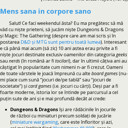
Mens sana in corpore sano
Salut! Ce faci weekendul ăsta? Eu ma pregătesc să mă
văd cu niște prieteni, să jucăm niște Dungeons & Dragons
și Magic: The Gathering (despre care am mai scris și în
postarea
D&D și MTG sunt pentru toată lumea
). Interesant
e că până mai acum (să zic) 10 ani astea erau privite a fi
niște jocuri destinate exclusiv oamenilor din categoria
geeks
sau
nerds
(în română ar fi
tocilari
), dar în ultimii câțiva ani au
câștigat în popularitate cum nimeni n-ar fi crezut. Oameni
de toate vârstele le joacă împreună cu alte
board games
(nu-
mi place cum sună “jocuri de/pe tablă” sau “jocuri de
societate”) și
card games
(i.e. jocuri cu cărți). Deși par a fi
foarte moderne, istoria lor se întinde pe parcursul a cel
puțin sute de ani și e mai profundă decât ai crede:
Dungeons & Dragons
își are rădăcinile în jocurile
de război cu miniaturi precum soldați de jucărie
(
miniature wargaming
, care este înfloritor și azi,