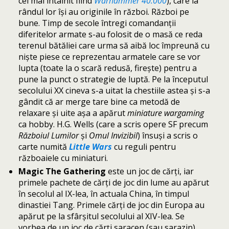
cel mai întâlnit fiind
Warhammer 40.000
), care la
rândul lor își au originile în război. Război pe
bune. Timp de secole întregi comandanții
diferitelor armate s-au folosit de o masă ce reda
terenul bătăliei care urma să aibă loc împreună cu
niște piese ce reprezentau armatele care se vor
lupta (toate la o scară redusă, firește) pentru a
pune la punct o strategie de luptă. Pe la începutul
secolului XX cineva s-a uitat la chestiile astea și s-a
gândit că ar merge tare bine ca metodă de
relaxare și uite așa a apărut
miniature wargaming
ca hobby. H.G. Wells (care a scris opere SF precum
Războiul Lumilor
și
Omul Invizibil
) însuși a scris o
carte numită
Little Wars
cu reguli pentru
războaiele cu miniaturi.
Magic The Gathering
este un joc de cărți, iar
primele pachete de cărți de joc din lume au apărut
în secolul al IX-lea, în actuala China, în timpul
dinastiei Tang. Primele cărți de joc din Europa au
apărut pe la sfârșitul secolului al XIV-lea. Se
vorbea de un joc de cărți saracen (sau sarazin)