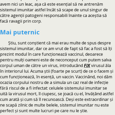
avem nici un leac, așa că este esențial să ne antrenăm
sistemul imunitar astfel încât să scape de unul singur de
către agenții patogeni responsabili înainte ca aceștia să
facă ravagii prin corp.
Mai puternic
Știu, sunt conștient că mai erau multe de spus despre
sistemul imunitar, dar ce am vrut de fapt să fac a fost să îți
prezint modul în care funcționează vaccinul, deoarece
pentru mulți oameni este de neconceput cum putem salva
corpul uman de către un virus, introducând
FIX
virusul ăla
în interiorul lui. Acuma știi (foarte pe scurt) de ce o facem și
cum funcționează, în esență, un vaccin. Vaccinând, noi dăm
ocazia corpului nostru de a simula un caz real de infecție
fără riscul de a fi infectat: celulele sistemului imunitar se
uită la virusul mort, îl ciupesc, se joacă cu el, învățând astfel
cum arată și cum să îl recunoască. Deși este extraordinar și
ne scapă zilnic de multe belele, sistemul imunitar nu este
perfect și sunt multe lucruri pe care nu le știe.