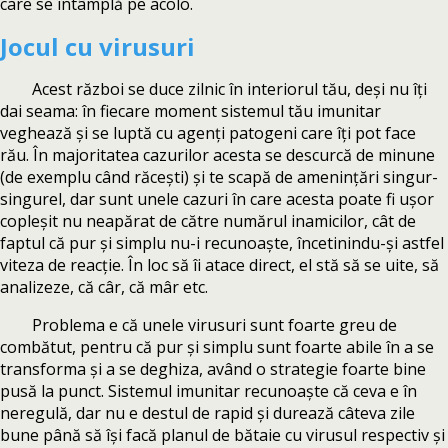
care se întâmplă pe acolo.
Jocul cu virusuri
Acest război se duce zilnic în interiorul tău, deși nu îți
dai seama: în fiecare moment sistemul tău imunitar
veghează și se luptă cu agenți patogeni care îți pot face
rău. În majoritatea cazurilor acesta se descurcă de minune
(de exemplu când răcești) și te scapă de amenințări singur-
singurel, dar sunt unele cazuri în care acesta poate fi ușor
copleșit nu neapărat de către numărul inamicilor, cât de
faptul că pur și simplu nu-i recunoaște, încetinindu-și astfel
viteza de reacție. În loc să îi atace direct, el stă să se uite, să
analizeze, că câr, că mâr etc.
Problema e că unele virusuri sunt foarte greu de
combătut, pentru că pur și simplu sunt foarte abile în a se
transforma și a se deghiza, având o strategie foarte bine
pusă la punct. Sistemul imunitar recunoaște că ceva e în
neregulă, dar nu e destul de rapid și durează câteva zile
bune până să își facă planul de bătaie cu virusul respectiv și