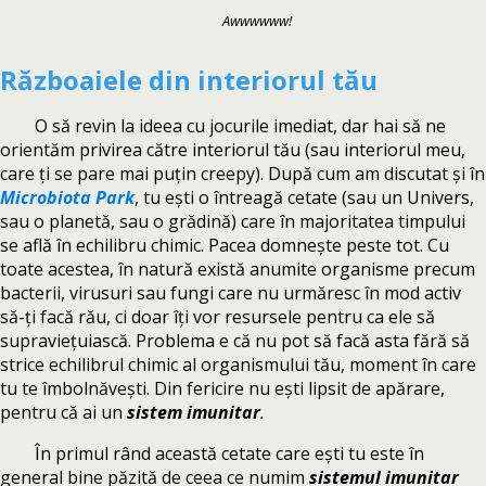
Awwwwww!
Războaiele din interiorul tău
O să revin la ideea cu jocurile imediat, dar hai să ne
orientăm privirea către interiorul tău (sau interiorul meu,
care ți se pare mai puțin creepy). După cum am discutat și în
Microbiota Park
, tu ești o întreagă cetate (sau un Univers,
sau o planetă, sau o grădină) care în majoritatea timpului
se află în echilibru chimic. Pacea domnește peste tot. Cu
toate acestea, în natură există anumite organisme precum
bacterii, virusuri sau fungi care nu urmăresc în mod activ
să-ți facă rău, ci doar îți vor resursele pentru ca ele să
supraviețuiască. Problema e că nu pot să facă asta fără să
strice echilibrul chimic al organismului tău, moment în care
tu te îmbolnăvești. Din fericire nu ești lipsit de apărare,
pentru că ai un
sistem imunitar
.
În primul rând această cetate care ești tu este în
general bine păzită de ceea ce numim
sistemul imunitar