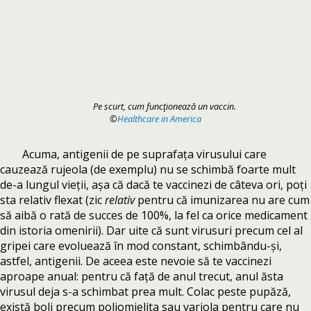
Pe scurt, cum funcţionează un vaccin.
©
Healthcare in America
Acuma, antigenii de pe suprafața virusului care
cauzează rujeola (de exemplu) nu se schimbă foarte mult
de-a lungul vieții, așa că dacă te vaccinezi de câteva ori, poți
sta relativ flexat (zic
relativ
pentru că imunizarea nu are cum
să aibă o rată de succes de 100%, la fel ca orice medicament
din istoria omenirii). Dar uite că sunt virusuri precum cel al
gripei care evoluează în mod constant, schimbându-și,
astfel, antigenii. De aceea este nevoie să te vaccinezi
aproape anual: pentru că față de anul trecut, anul ăsta
virusul deja s-a schimbat prea mult. Colac peste pupăză,
există boli precum poliomielita sau variola pentru care nu