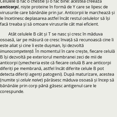
Celulele B fac o chestie și o fac bine: acestea creează
anticorpi
, niște proteine în formă de Y care se lipesc de
virusurile care bănănăie prin jur. Anticorpii le marchează și
le încetinesc deplasarea astfel încât restul celulelor să își
facă treaba și să omoare virusurile cât mai eficient.
Atât celulele B cât și T se nasc și cresc în măduva
osoasă, iar pe măsură ce cresc învață să recunoască cine îi
este aliat și cine îi este dușman, își dezvoltă
imunocompetență
. În momentul în care crește, fiecare celulă
B își dezvoltă pe exteriorul membranei zeci de mii de
anticorpi (șmecheria este că fiecare celulă B are anticorpi
diferiți pe membrană, astfel încât diferite celule B pot
detecta diferiți agenți patogeni). După maturizare, acestea
(numite și
celule naive
) părăsesc măduva osoasă și încep să
bănănăie prin corp până găsesc antigenul care le
corespunde.