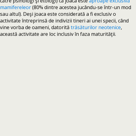
către psihologi şi etologi) că joaca este
aproape exclusivă
mamifereleor
(80% dintre acestea jucându-se într-un mod
sau altul). Deşi joaca este considerată a fi exclusiv o
activitate întreprinsă de indivizii tineri ai unei specii, când
vine vorba de oameni, datorită
trăsăturilor neotenice
,
această activitate are loc inclusiv în faza maturităţii.