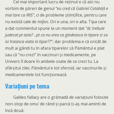
Cel mai important lucru de reținut e că aici nu
vorbim de păreri de genul
“eu cred că Gabriel Cotabiță e
mai tare ca IRIS”
, ci de probleme științifice, pentru care
nu există cale de mijloc. Ori e una, ori e alta. Tipa care
a dat commentul spune la un moment dat
“dc trebuie
judecat pt asta? ..pt ca nu vrea sa gindeasca in tipare si sa
isi traiasca viata in tipar??”
, dar problema e că oricât de
mult ai gândi tu în afara tiparelor că Pământul e plat
sau că “nu crezi” în vaccinuri și medicamente, pe
Univers îl doare în ambele coate de ce crezi tu. La
sfârșitul zilei, Pământul e tot sferoid, iar vaccinurile și
medicamentele tot funcționează.
Variațiuni pe tema
Galileo fallacy are o grămadă de variațiuni folosite
non-stop de omu’ de rând și parcă ți-aș mai aminti de
încă două: