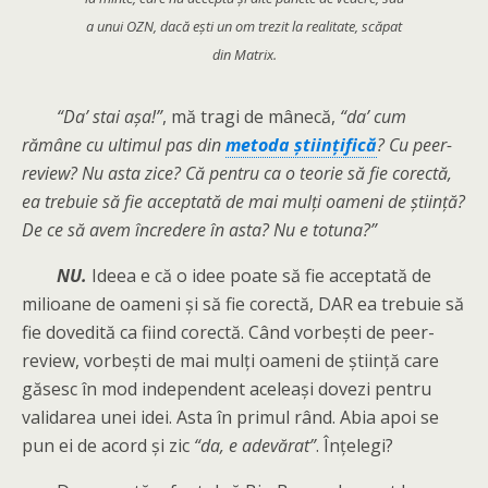
a unui OZN, dacă ești un om trezit la realitate, scăpat
din Matrix.
“Da’ stai așa!”
, mă tragi de mânecă,
“da’ cum
rămâne cu ultimul pas din
metoda științifică
? Cu peer-
review? Nu asta zice? Că pentru ca o teorie să fie corectă,
ea trebuie să fie acceptată de mai mulți oameni de știință?
De ce să avem încredere în asta? Nu e totuna?”
NU.
Ideea e că o idee poate să fie acceptată de
milioane de oameni și să fie corectă, DAR ea trebuie să
fie dovedită ca fiind corectă. Când vorbești de peer-
review, vorbești de mai mulți oameni de știință care
găsesc în mod independent aceleași dovezi pentru
validarea unei idei. Asta în primul rând. Abia apoi se
pun ei de acord și zic
“da, e adevărat”
. Înțelegi?