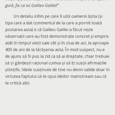
gură, fix ca lui Galileo Galilei!”
Un detaliu infim pe care îl uită oamenii ăștia (și
tipa care a dat commentul de la care a pornit toată
postarea asta) e că Galileo Galilei a făcut niște
observații care au fost demonstrate concret și empiric
atât în timpul vieții sale cât și în ziua de azi, la aproape
400 de ani de la tărășenia asta. În mod suspect, nu e
de ajuns să fii pus la zid ca să ai dreptate, chiar trebuie
să și gândești rațional cumva și să îți susții afirmațiile
științific. Ideile susținute de tine nu devin valide doar în
virtutea faptului că te opui ideilor mainstream sau că
te critică alții.