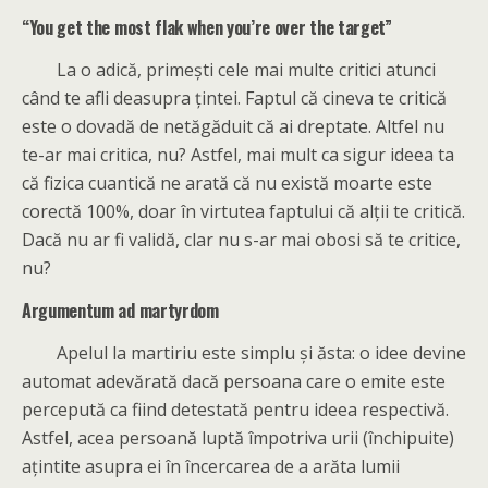
“You get the most flak when you’re over the target”
La o adică, primești cele mai multe critici atunci
când te afli deasupra țintei. Faptul că cineva te critică
este o dovadă de netăgăduit că ai dreptate. Altfel nu
te-ar mai critica, nu? Astfel, mai mult ca sigur ideea ta
că fizica cuantică ne arată că nu există moarte este
corectă 100%, doar în virtutea faptului că alții te critică.
Dacă nu ar fi validă, clar nu s-ar mai obosi să te critice,
nu?
Argumentum ad martyrdom
Apelul la martiriu este simplu și ăsta: o idee devine
automat adevărată dacă persoana care o emite este
percepută ca fiind detestată pentru ideea respectivă.
Astfel, acea persoană luptă împotriva urii (închipuite)
ațintite asupra ei în încercarea de a arăta lumii