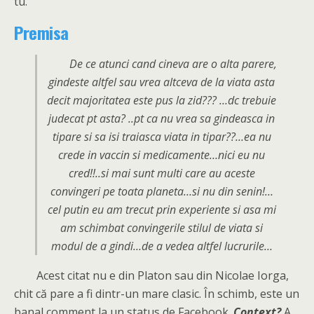
tu.
Premisa
De ce atunci cand cineva are o alta parere,
gindeste altfel sau vrea altceva de la viata asta
decit majoritatea este pus la zid??? …dc trebuie
judecat pt asta? ..pt ca nu vrea sa gindeasca in
tipare si sa isi traiasca viata in tipar??…ea nu
crede in vaccin si medicamente…nici eu nu
cred!!..si mai sunt multi care au aceste
convingeri pe toata planeta…si nu din senin!…
cel putin eu am trecut prin experiente si asa mi
am schimbat convingerile stilul de viata si
modul de a gindi…de a vedea altfel lucrurile…
Acest citat nu e din Platon sau din Nicolae Iorga,
chit că pare a fi dintr-un mare clasic. În schimb, este un
banal comment la un status de Facebook.
Context?
A