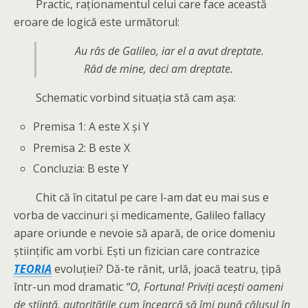
Practic, raționamentul celui care face această
eroare de logică este următorul:
Au râs de Galileo, iar el a avut dreptate.
Râd de mine, deci am dreptate.
Schematic vorbind situația stă cam așa:
Premisa 1: A este X și Y
Premisa 2: B este X
Concluzia: B este Y
Chit că în citatul pe care l-am dat eu mai sus e
vorba de vaccinuri și medicamente, Galileo fallacy
apare oriunde e nevoie să apară, de orice domeniu
științific am vorbi. Ești un fizician care contrazice
TEORIA
evoluției? Dă-te rănit, urlă, joacă teatru, țipă
într-un mod dramatic
“O, Fortuna! Priviți acești oameni
de știință, autoritățile cum încearcă să îmi pună călușul în