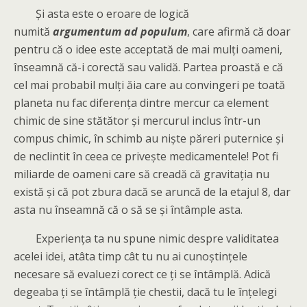
Și asta este o eroare de logică
numită
argumentum ad populum
, care afirmă că doar
pentru că o idee este acceptată de mai mulți oameni,
înseamnă că-i corectă sau validă. Partea proastă e că
cel mai probabil mulți ăia care au convingeri pe toată
planeta nu fac diferența dintre mercur ca element
chimic de sine stătător și mercurul inclus într-un
compus chimic, în schimb au niște păreri puternice și
de neclintit în ceea ce privește medicamentele! Pot fi
miliarde de oameni care să creadă că gravitația nu
există și că pot zbura dacă se aruncă de la etajul 8, dar
asta nu înseamnă că o să se și întâmple asta.
Experiența ta nu spune nimic despre validitatea
acelei idei, atâta timp cât tu nu ai cunoștințele
necesare să evaluezi corect ce ți se întâmplă. Adică
degeaba ți se întâmplă ție chestii, dacă tu le înțelegi