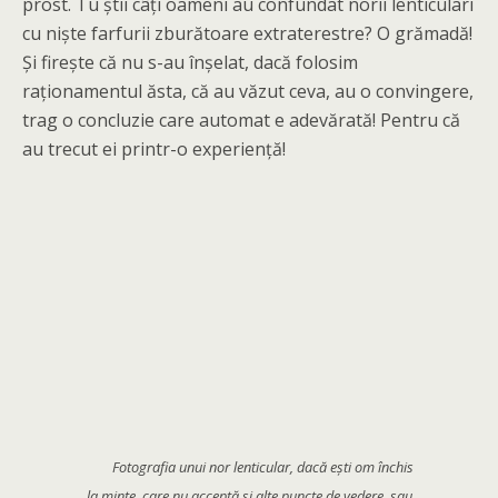
prost. Tu știi câți oameni au confundat norii lenticulari
cu niște farfurii zburătoare extraterestre? O grămadă!
Și firește că nu s-au înșelat, dacă folosim
raționamentul ăsta, că au văzut ceva, au o convingere,
trag o concluzie care automat e adevărată! Pentru că
au trecut ei printr-o experiență!
Fotografia unui nor lenticular, dacă ești om închis
la minte, care nu acceptă și alte puncte de vedere, sau