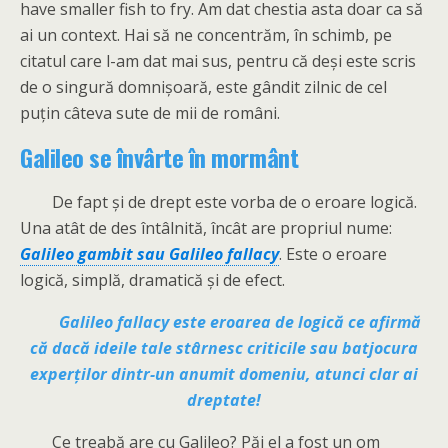
have smaller fish to fry. Am dat chestia asta doar ca să
ai un context. Hai să ne concentrăm, în schimb, pe
citatul care l-am dat mai sus, pentru că deși este scris
de o singură domnișoară, este gândit zilnic de cel
puțin câteva sute de mii de români.
Galileo se învârte în mormânt
De fapt și de drept este vorba de o eroare logică.
Una atât de des întâlnită, încât are propriul nume:
Galileo gambit sau Galileo fallacy
. Este o eroare
logică, simplă, dramatică și de efect.
Galileo fallacy este eroarea de logică ce afirmă
că dacă ideile tale stârnesc criticile sau batjocura
experților dintr-un anumit domeniu, atunci clar ai
dreptate!
Ce treabă are cu Galileo? Păi el a fost un om