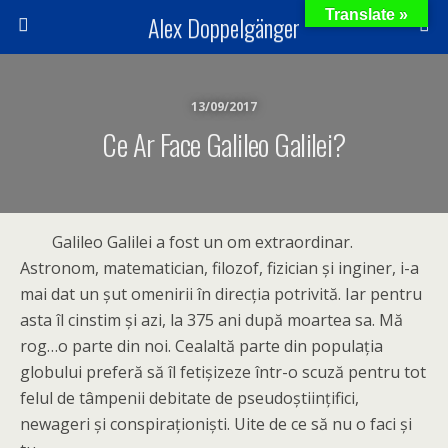
Translate »
Alex Doppelgänger
13/09/2017
Ce Ar Face Galileo Galilei?
Galileo Galilei a fost un om extraordinar.
Astronom, matematician, filozof, fizician și inginer, i-a
mai dat un șut omenirii în direcția potrivită. Iar pentru
asta îl cinstim și azi, la 375 ani după moartea sa. Mă
rog…o parte din noi. Cealaltă parte din populația
globului preferă să îl fetișizeze într-o scuză pentru tot
felul de tâmpenii debitate de pseudoștiințifici,
newageri și conspiraționiști. Uite de ce să nu o faci și