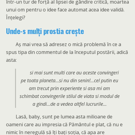
într-un tur de forță al lipsei de gândire critică, moartea
unui om pentru o idee face automat acea idee validă.
Înțelegi?
Unde-s mulți prostia crește
Aș mai vrea să adresez o mică problemă în ce a
spus tipa din commentul de la începutul postării, adică
asta:
si mai sunt multi care au aceste convingeri
pe toata planeta…si nu din senin!…cel putin eu
am trecut prin experiente si asa mi am
schimbat convingerile stilul de viata si modul de
a gindi…de a vedea altfel lucrurile…
Lasă, baby, sunt pe lumea asta milioane de
oameni care au impresia că Pământul e plat, că nu e
nimic în neregulă să îți bați soția, că apa are