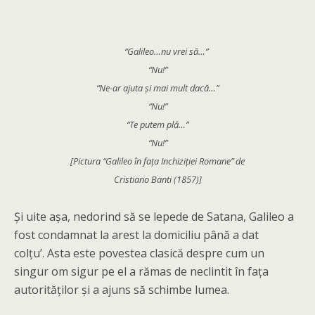
“Galileo…nu vrei să…”
“Nu!”
“Ne-ar ajuta și mai mult dacă…”
“Nu!”
“Te putem plă…”
“Nu!”
[Pictura “Galileo în fața Inchiziției Romane” de
Cristiano Banti (1857)]
Și uite așa, nedorind să se lepede de Satana, Galileo a
fost condamnat la arest la domiciliu până a dat
colțu’. Asta este povestea clasică despre cum un
singur om sigur pe el a rămas de neclintit în fața
autorităților și a ajuns să schimbe lumea.