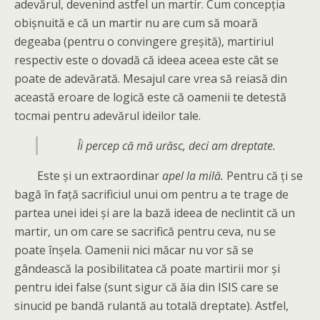
adevărul, devenind astfel un martir. Cum concepția
obișnuită e că un martir nu are cum să moară
degeaba (pentru o convingere greșită), martiriul
respectiv este o dovadă că ideea aceea este cât se
poate de adevărată. Mesajul care vrea să reiasă din
această eroare de logică este că oamenii te detestă
tocmai pentru adevărul ideilor tale.
Îi percep că mă urăsc, deci am dreptate.
Este și un extraordinar
apel la milă.
Pentru că ți se
bagă în față sacrificiul unui om pentru a te trage de
partea unei idei și are la bază ideea de neclintit că un
martir, un om care se sacrifică pentru ceva, nu se
poate înșela. Oamenii nici măcar nu vor să se
gândească la posibilitatea că poate martirii mor și
pentru idei false (sunt sigur că ăia din ISIS care se
sinucid pe bandă rulantă au totală dreptate). Astfel,