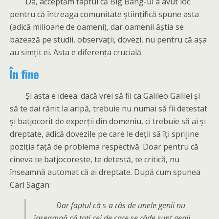
Da, acceptăm faptul că Big Bang-ul a avut loc
pentru că întreaga comunitate științifică spune asta
(adică milioane de oameni), dar oamenii ăștia se
bazează pe studii, observații, dovezi, nu pentru că așa
au simțit ei. Asta e diferența crucială.
În fine
Și asta e ideea: dacă vrei să fii ca Galileo Galilei și
să te dai rănit la aripă, trebuie nu numai să fii detestat
și batjocorit de experții din domeniu, ci trebuie să ai și
dreptate, adică dovezile pe care le deții să îți sprijine
poziția față de problema respectivă. Doar pentru că
cineva te batjocorește, te detestă, te critică, nu
înseamnă automat că ai dreptate. După cum spunea
Carl Sagan:
Dar faptul că s-a râs de unele genii nu
înseamnă că toți cei de care se râde sunt genii.