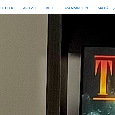
SLETTER
ARHIVELE SECRETE
AM APĂRUT ÎN
MĂ GĂSEȘTI