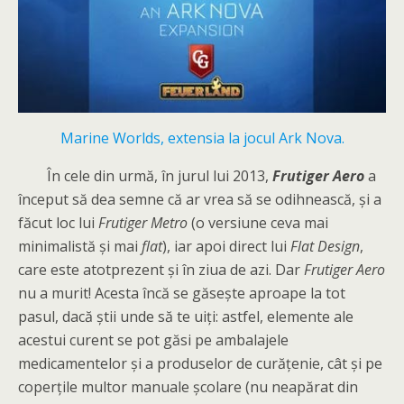
Marine Worlds, extensia la jocul Ark Nova.
În cele din urmă, în jurul lui 2013,
Frutiger Aero
a
început să dea semne că ar vrea să se odihnească, și a
făcut loc lui
Frutiger Metro
(o versiune ceva mai
minimalistă și mai
flat
), iar apoi direct lui
Flat Design
,
care este atotprezent și în ziua de azi. Dar
Frutiger Aero
nu a murit! Acesta încă se găsește aproape la tot
pasul, dacă știi unde să te uiți: astfel, elemente ale
acestui curent se pot găsi pe ambalajele
medicamentelor și a produselor de curățenie, cât și pe
coperțile multor manuale școlare (nu neapărat din