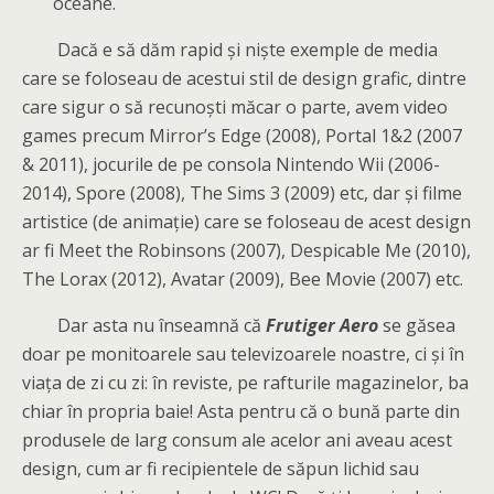
oceane.
Dacă e să dăm rapid și niște exemple de media
care se foloseau de acestui stil de design grafic, dintre
care sigur o să recunoști măcar o parte, avem video
games precum Mirror’s Edge (2008), Portal 1&2 (2007
& 2011), jocurile de pe consola Nintendo Wii (2006-
2014), Spore (2008), The Sims 3 (2009) etc, dar și filme
artistice (de animație) care se foloseau de acest design
ar fi Meet the Robinsons (2007), Despicable Me (2010),
The Lorax (2012), Avatar (2009), Bee Movie (2007) etc.
Dar asta nu înseamnă că
Frutiger Aero
se găsea
doar pe monitoarele sau televizoarele noastre, ci și în
viața de zi cu zi: în reviste, pe rafturile magazinelor, ba
chiar în propria baie! Asta pentru că o bună parte din
produsele de larg consum ale acelor ani aveau acest
design, cum ar fi recipientele de săpun lichid sau