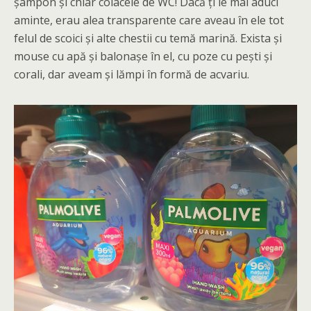
șampon și chiar colacele de WC! Dacă ți le mai aduci
aminte, erau alea transparente care aveau în ele tot
felul de scoici și alte chestii cu temă marină. Exista și
mouse cu apă și balonașe în el, cu poze cu pești și
corali, dar aveam și lămpi în formă de acvariu.