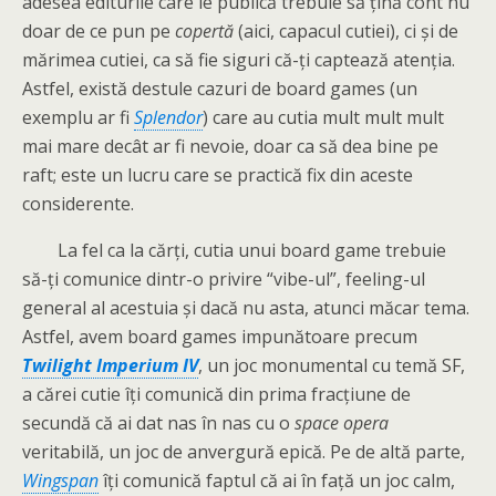
adesea editurile care le publică trebuie să țină cont nu
doar de ce pun pe
copertă
(aici, capacul cutiei), ci și de
mărimea cutiei, ca să fie siguri că-ți captează atenția.
Astfel, există destule cazuri de board games (un
exemplu ar fi
Splendor
) care au cutia mult mult mult
mai mare decât ar fi nevoie, doar ca să dea bine pe
raft; este un lucru care se practică fix din aceste
considerente.
La fel ca la cărți, cutia unui board game trebuie
să-ți comunice dintr-o privire “vibe-ul”, feeling-ul
general al acestuia și dacă nu asta, atunci măcar tema.
Astfel, avem board games impunătoare precum
Twilight Imperium IV
, un joc monumental cu temă SF,
a cărei cutie îți comunică din prima fracțiune de
secundă că ai dat nas în nas cu o
space opera
veritabilă, un joc de anvergură epică. Pe de altă parte,
Wingspan
îți comunică faptul că ai în față un joc calm,