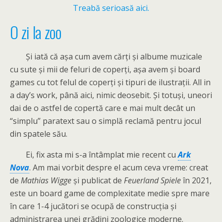
Treabă serioasă aici.
O zi la zoo
Și iată că așa cum avem cărți și albume muzicale
cu sute și mii de feluri de coperți, așa avem și board
games cu tot felul de coperți și tipuri de ilustrații. All in
a day’s work, până aici, nimic deosebit. Și totuși, uneori
dai de o astfel de copertă care e mai mult decât un
“simplu” paratext sau o simplă reclamă pentru jocul
din spatele său.
Ei, fix asta mi s-a întâmplat mie recent cu
Ark
Nova
. Am mai vorbit despre el acum ceva vreme: creat
de
Mathias Wigge
și publicat de
Feuerland Spiele
în 2021,
este un board game de complexitate medie spre mare
în care 1-4 jucători se ocupă de construcția și
administrarea unei grădini zoologice moderne.