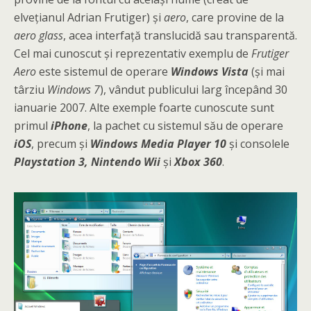
elvețianul Adrian Frutiger) și
aero
, care provine de la
aero glass
, acea interfață translucidă sau transparentă.
Cel mai cunoscut și reprezentativ exemplu de
Frutiger
Aero
este sistemul de operare
Windows Vista
(și mai
târziu
Windows 7
), vândut publicului larg începând 30
ianuarie 2007. Alte exemple foarte cunoscute sunt
primul
iPhone
, la pachet cu sistemul său de operare
iOS
, precum și
Windows Media Player 10
și consolele
Playstation 3, Nintendo Wii
și
Xbox 360
.