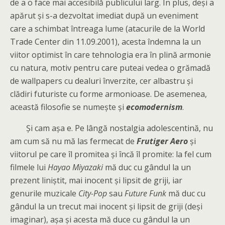
de a o face mai accesibilă publicului larg. În plus, deși a
apărut și s-a dezvoltat imediat după un eveniment
care a schimbat întreaga lume (atacurile de la World
Trade Center din 11.09.2001), acesta îndemna la un
viitor optimist în care tehnologia era în plină armonie
cu natura, motiv pentru care puteai vedea o grămadă
de wallpapers cu dealuri înverzite, cer albastru și
clădiri futuriste cu forme armonioase. De asemenea,
această filosofie se numește și
ecomodernism
.
Și cam așa e. Pe lângă nostalgia adolescentină, nu
am cum să nu mă las fermecat de
Frutiger Aero
și
viitorul pe care îl promitea și încă îl promite: la fel cum
filmele lui
Hayao Miyazaki
mă duc cu gândul la un
prezent liniștit, mai inocent și lipsit de griji, iar
genurile muzicale
City-Pop
sau
Future Funk
mă duc cu
gândul la un trecut mai inocent și lipsit de griji (deși
imaginar), așa și acesta mă duce cu gândul la un