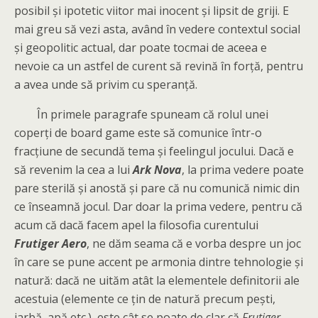
posibil și ipotetic viitor mai inocent și lipsit de griji. E
mai greu să vezi asta, având în vedere contextul social
și geopolitic actual, dar poate tocmai de aceea e
nevoie ca un astfel de curent să revină în forță, pentru
a avea unde să privim cu speranță.
În primele paragrafe spuneam că rolul unei
coperți de board game este să comunice într-o
fracțiune de secundă tema și feelingul jocului. Dacă e
să revenim la cea a lui
Ark Nova
, la prima vedere poate
pare sterilă și anostă și pare că nu comunică nimic din
ce înseamnă jocul. Dar doar la prima vedere, pentru că
acum că dacă facem apel la filosofia curentului
Frutiger Aero
, ne dăm seama că e vorba despre un joc
în care se pune accent pe armonia dintre tehnologie și
natură: dacă ne uităm atât la elementele definitorii ale
acestuia (elemente ce țin de natură precum pești,
iarbă, apă etc.), este cât se poate de clar că
Frutiger