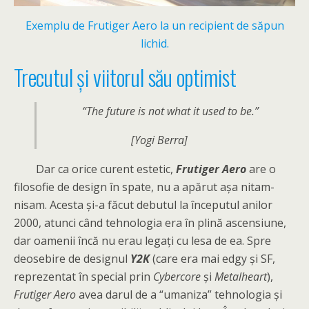
Exemplu de Frutiger Aero la un recipient de săpun
lichid.
Trecutul și viitorul său optimist
“The future is not what it used to be.”
[Yogi Berra]
Dar ca orice curent estetic,
Frutiger Aero
are o
filosofie de design în spate, nu a apărut așa nitam-
nisam. Acesta și-a făcut debutul la începutul anilor
2000, atunci când tehnologia era în plină ascensiune,
dar oamenii încă nu erau legați cu lesa de ea. Spre
deosebire de designul
Y2K
(care era mai edgy și SF,
reprezentat în special prin
Cybercore
și
Metalheart
),
Frutiger Aero
avea darul de a “umaniza” tehnologia și