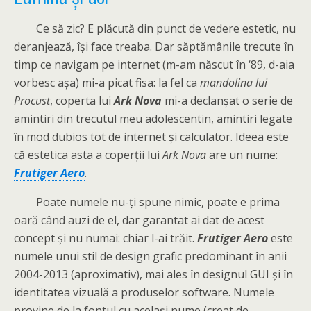
Ce să zic? E plăcută din punct de vedere estetic, nu
deranjează, își face treaba. Dar săptămânile trecute în
timp ce navigam pe internet (m-am născut în ‘89, d-aia
vorbesc așa) mi-a picat fisa: la fel ca
mandolina lui
Procust
, coperta lui
Ark Nova
mi-a declanșat o serie de
amintiri din trecutul meu adolescentin, amintiri legate
în mod dubios tot de internet și calculator. Ideea este
că estetica asta a coperții lui
Ark Nova
are un nume:
Frutiger Aero
.
Poate numele nu-ți spune nimic, poate e prima
oară când auzi de el, dar garantat ai dat de acest
concept și nu numai: chiar l-ai trăit.
Frutiger Aero
este
numele unui stil de design grafic predominant în anii
2004-2013 (aproximativ), mai ales în designul GUI și în
identitatea vizuală a produselor software. Numele
provine de la fontul cu același nume (creat de