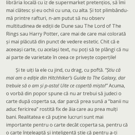
librăria locală cu iz de supermarket pretențios, să îmi
mai clătesc și eu ochii cu una, cu alta. Și tot plimbându-
mă printre rafturi, n-am putut să nu observ
multitudinea de ediții de Dune sau The Lord of The
Rings sau Harry Potter, care mai de care mai colorată
și mai plăcută din punct de vedere estetic. Chit că e
aceeași carte, cu același text, nu poți să te plângi că nu
ai parte de varietate în ceea ce privește coperțile!
Și te uiți la ele cu jind, cu drag, cu poftă.
“Știu că
mai am o ediție din Hitchhiker’s Guide to The Galaxy, dar
trebuie să o am și p-asta! Uite ce copertă mișto!”
Acuma,
o vorbă din popor spune că nu ar trebui să judeci o
carte după coperta sa, dar parcă prea sună a “banii nu
aduc fericirea” rostită fix de ăia care au prea mulți
bani. Realitatea e că puține lucruri sunt mai
importante pentru o carte decât coperta sa, pentru că
o carte înțeleaptă și inteligentă știe că pentru a-ți