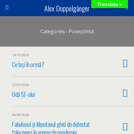
Translate »
Alex Doppelgänger
Categories ›
Poveștiință
19/10/2020
Ce lași în urmă?
27/07/2020
Odă SF-ului
06/04/2020
Fabulosul și liliputanul ghid de detectat
fake news în vreme de pandemie