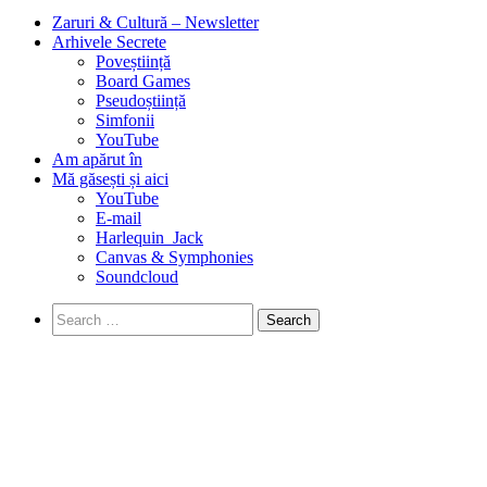
Zaruri & Cultură – Newsletter
Arhivele Secrete
Poveștiință
Board Games
Pseudoștiință
Simfonii
YouTube
Am apărut în
Mă găsești și aici
YouTube
E-mail
Harlequin_Jack
Canvas & Symphonies
Soundcloud
Search
for:
Însemnări pentru eternitate
November 22nd, 2023
·