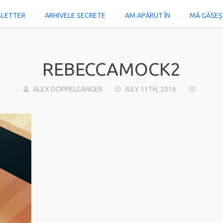
SLETTER
ARHIVELE SECRETE
AM APĂRUT ÎN
MĂ GĂSEȘTI
REBECCAMOCK2
ALEX DOPPELGÄNGER
JULY 11TH, 2016