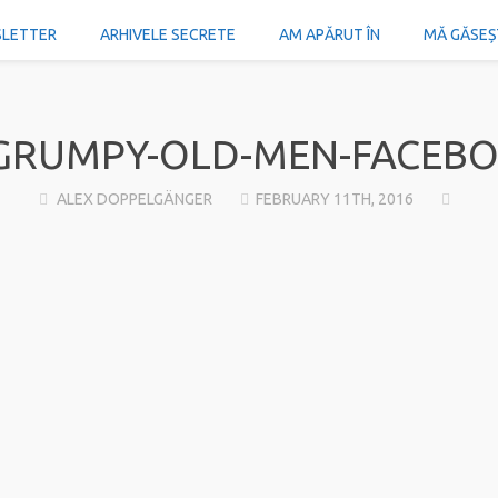
SLETTER
ARHIVELE SECRETE
AM APĂRUT ÎN
MĂ GĂSEȘTI
GRUMPY-OLD-MEN-FACEB
ALEX DOPPELGÄNGER
FEBRUARY 11TH, 2016