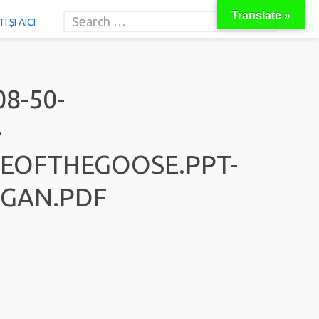
Translate »
 ȘI AICI
8-50-
-
OFTHEGOOSE.PPT-
GGAN.PDF