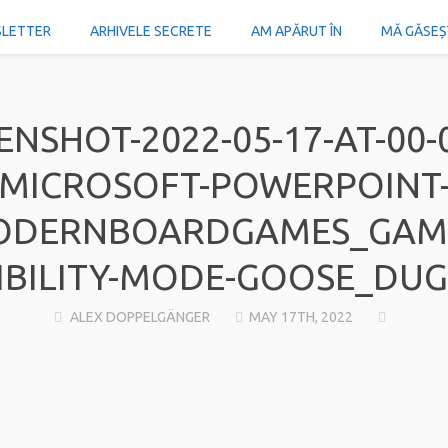
SLETTER
ARHIVELE SECRETE
AM APĂRUT ÎN
MĂ GĂSEȘTI
ENSHOT-2022-05-17-AT-00-0
MICROSOFT-POWERPOINT
ODERNBOARDGAMES_GAME
BILITY-MODE-GOOSE_DU
ALEX DOPPELGÄNGER
MAY 17TH, 2022