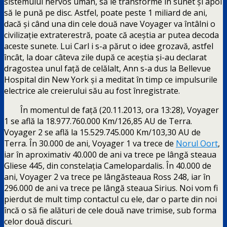
sistemului nervos uman, să le transforme în sunet și apoi
să le pună pe disc. Astfel, poate peste 1 miliard de ani,
dacă și când una din cele două nave Voyager va întâlni o
civilizație extraterestră, poate că aceștia ar putea decoda
aceste sunete. Lui Carl i s-a părut o idee grozavă, astfel
încât, la doar câteva zile după ce aceștia și-au declarat
dragostea unul față de celălalt, Ann s-a dus la Bellevue
Hospital din New York și a meditat în timp ce impulsurile
electrice ale creierului său au fost înregistrate.
În momentul de față (20.11.2013, ora 13:28), Voyager
1 se află la 18.977.760.000 Km/126,85 AU de Terra.
Voyager 2 se află la 15.529.745.000 Km/103,30 AU de
Terra. În 30.000 de ani, Voyager 1 va trece de
Norul Oort
,
iar în aproximativ 40.000 de ani va trece pe lângă steaua
Gliese 445, din constelația Camelopardalis. În 40.000 de
ani, Voyager 2 va trece pe lângăsteaua Ross 248, iar în
296.000 de ani va trece pe lângă steaua Sirius. Noi vom fi
pierdut de mult timp contactul cu ele, dar o parte din noi
încă o să fie alături de cele două nave trimise, sub forma
celor două discuri.