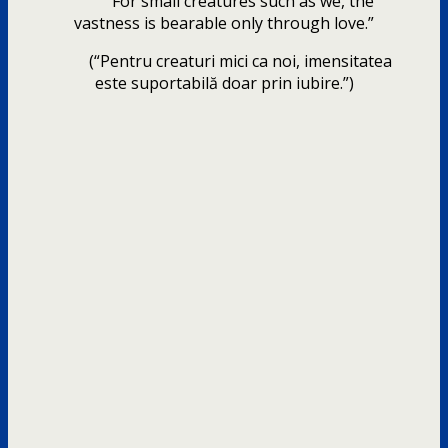
“For small creatures such as we, the
vastness is bearable only through love.”
(“Pentru creaturi mici ca noi, imensitatea
este suportabilă doar prin iubire.”)