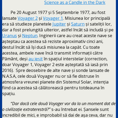
Science as a Candle in the Dark
Pe 20 August 1977 și 5 Septembrie 1977, au fost
lansate
Voyager 2
și
Voyager 1
. Misiunea lor principală
era să studieze planetele
Jupiter
și
Saturn
și sateliții lor,
dar a fost prelungită ulterior, astfel încât să includă și pe
Uranus
și
Neptun
. Inginerii care au creat aceste nave se
așteptau ca acestea să reziste aproximativ cinci ani,
destul încât să își ducă misiunea la capăt. Cu toate
acestea, ambele nave încă transmit informații către
Pământ, deși
au ieșit
în spațiul interstelar (correction,
doar Voyager 1, Voyager 2 este așteptată să iasă prin
2016). Spre deosebire de alte nave și sonde lansate de
N.A.S.A, cele două Voyager nu or să fie distruse în
atmosfera vreunei planete din Sistemul Solar, intenția
fiind ca acestea să călătorească pentru totdeauna în
spațiu.
“Dar dacă cele două Voyager vor da la un moment dat de
o civilizație extraterestră?”
s-au întrebat ei. Șansele sunt
incredibil de mici, e improbabil să dai de așa ceva, dar nu