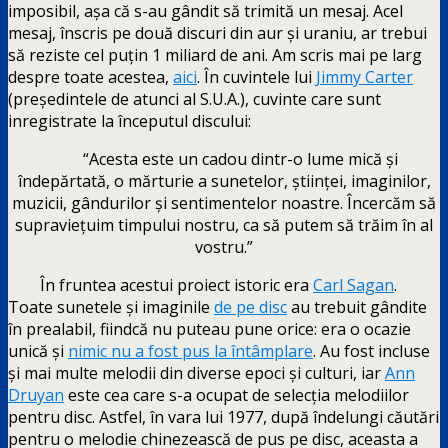
imposibil, așa că s-au gândit să trimită un mesaj. Acel
mesaj, înscris pe două discuri din aur și uraniu, ar trebui
să reziste cel puțin 1 miliard de ani. Am scris mai pe larg
despre toate acestea,
aici
. În cuvintele lui
Jimmy Carter
(președintele de atunci al S.U.A.), cuvinte care sunt
inregistrate la începutul discului:
“Acesta este un cadou dintr-o lume mică și
îndepărtată, o mărturie a sunetelor, științei, imaginilor,
muzicii, gândurilor și sentimentelor noastre. Încercăm să
supraviețuim timpului nostru, ca să putem să trăim în al
vostru.”
În fruntea acestui proiect istoric era
Carl Sagan
.
Toate sunetele și imaginile
de pe disc
au trebuit gândite
în prealabil, fiindcă nu puteau pune orice: era o ocazie
unică și
nimic nu a fost pus la întâmplare
. Au fost incluse
și mai multe melodii din diverse epoci și culturi, iar
Ann
Druyan
este cea care s-a ocupat de selecția melodiilor
pentru disc. Astfel, în vara lui 1977, după îndelungi căutări
pentru o melodie chinezească de pus pe disc, aceasta a