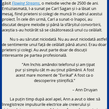
găsit
Flowing Streams
, o melodie veche de 2500 de ani.
Entuziasmată, l-a sunat pe Carl Sagan și i-a lăsat un
mesaj, fiind prieteni si colegi de muncă în cadrul acestui
proiect. În cele din urmă, Carl a sunat-o înapoi, au
discutat despre melodie și până la sfârșitul convorbirii,
aceștia s-au hotărât să se căsătorească unul cu celălalt.
Nu s-au sărutat niciodată. Nu au avut niciodată astfel
de sentimente unul față de celălalt până atunci. Erau doar
prieteni și colegi. Au avut parte doar de discuții
interesante pe partea profesională.
“Am închis amândoi telefonul și am țipat
pur și simplu cât m-au ținut plămânii. A fost
acest mare moment de “Evrika!” A fost ca o
descoperire științifică.”
– Ann Druyan
La puțin timp după acel apel, Ann a avut o idee: să
înregistreze impulsurile electrice ale creierului și