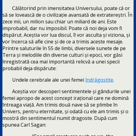
Călătorind prin imensitatea Universului, poate că or
să se lovească de o civilizație avansată de extratereștri. În
zece mii, un milion sau chiar un miliard de ani. Este
improbabil, dar nu imposibil. Poate că noi deja vom fi
dispărut. Aceștia vor lua discul, îl vor asculta și viziona, și
vor încerca să afle cine și de ce a trimis aceste mesaje.
Printre saluturile în 55 de limbi, diversele sunete de pe
Terra și melodiile din diverse culturi și epoci, vor găsi
înregistrată cea mai importantă relicvă a unei specii
probabil deja dispărute:
Undele cerebrale ale unei femei
îndrăgostite
.
Aceștia vor descoperi sentimentele și gândurile unei
femei apropo de acest concept irațional care ne domină
întreaga viață. Am trimis două nave să se plimbe în
Univers, pentru eternitate, și odată cu ele am trimis și o
mostră din sentimentul numit dragoste. După cum
spunea Carl Sagan: