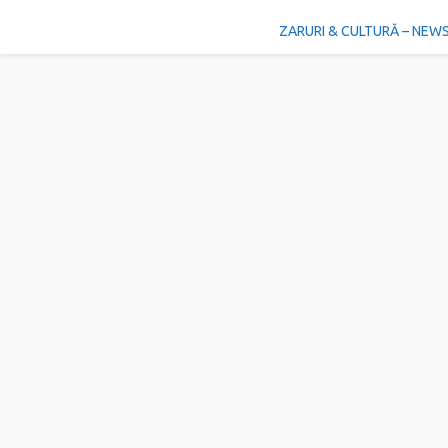
ZARURI & CULTURĂ – NEW