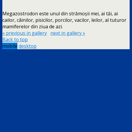
Megazostrodon este unul din strămoșii mei, ai tăi, ai
cailor, câinilor, pisicilor, porcilor, vacilor, leilor, al tuturor
mamiferelor din ziua de azi.
« previous in gallery
next in gallery »
Back to top
mobile
desktop