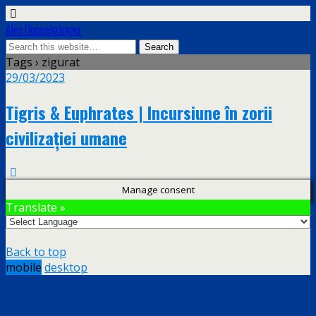
Alex Doppelgänger
Tags › zigurat
29/03/2023
Tigris & Euphrates | Incursiune în zorii
civilizației umane
Manage consent
Translate »
Back to top
mobile
desktop