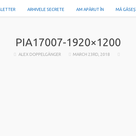
SLETTER
ARHIVELE SECRETE
AM APĂRUT ÎN
MĂ GĂSEȘTI
PIA17007-1920×1200
ALEX DOPPELGÄNGER
MARCH 23RD, 2018