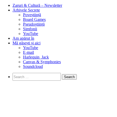
Zaruri & Cultură – Newsletter
Arhivele Secrete
Poveștiință
Board Games
Pseudoștiință
Simfonii
YouTube
Am apărut în
Mă găsești și aici
YouTube
E-mail
Harlequin_Jack
Canvas & Symphonies
Soundcloud
Search
for:
Un pas înainte, doi paşi înapoi
January 28th, 2018
·